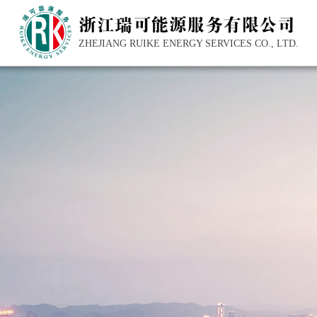
ZHEJIANG RUIKE ENERGY SERVICES CO., LTD.